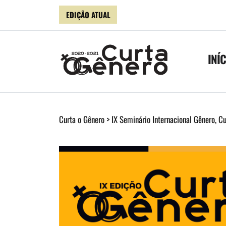
EDIÇÃO ATUAL
INÍ
Curta o Gênero
>
IX Seminário Internacional Gênero, C