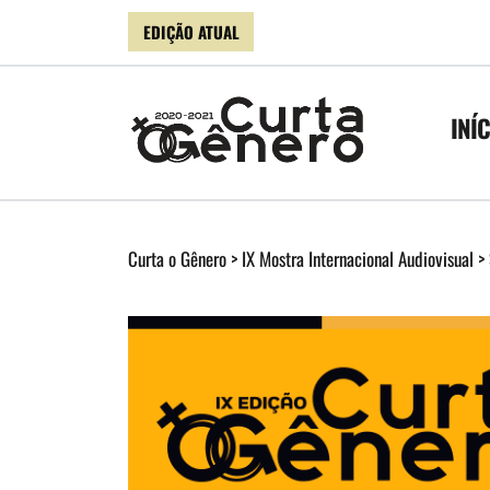
EDIÇÃO ATUAL
INÍ
Curta o Gênero
>
IX Mostra Internacional Audiovisual
>