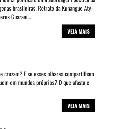
ígenas brasileiras. Retrato da Kuñangue Aty
res Guarani...
VEJA MAIS
se cruzam? E se esses olhares compartilham
uem em mundos próprios? O que afasta e
VEJA MAIS