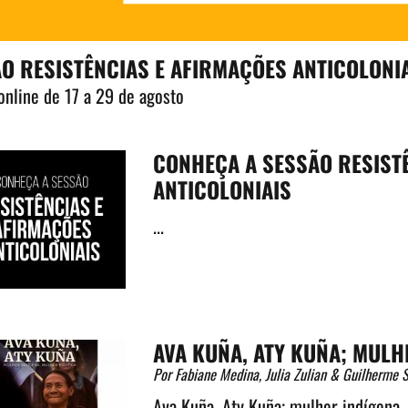
O RESISTÊNCIAS E AFIRMAÇÕES ANTICOLONI
online de 17 a 29 de agosto
CONHEÇA A SESSÃO RESIST
ANTICOLONIAIS
...
AVA KUÑA, ATY KUÑA; MULH
Por Fabiane Medina, Julia Zulian & Guilherme S
Ava Kuña, Aty Kuña; mulher indígena,