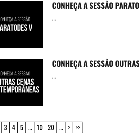
CONHEÇA A SESSÃO PARATO
...
CONHEÇA A SESSÃO OUTRA
...
3
4
5
...
10
20
...
>
>>